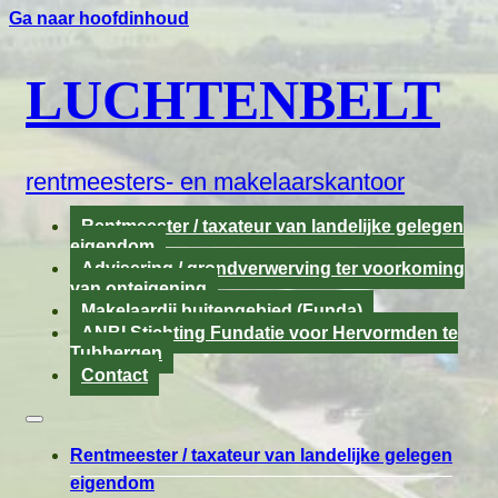
Ga naar hoofdinhoud
LUCHTENBELT
rentmeesters- en makelaarskantoor
Rentmeester / taxateur van landelijke gelegen
eigendom
Advisering / grondverwerving ter voorkoming
van onteigening
Makelaardij buitengebied (Funda)
ANBI Stichting Fundatie voor Hervormden te
Tubbergen
Contact
Rentmeester / taxateur van landelijke gelegen
eigendom