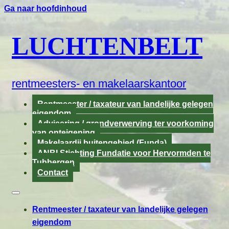
Ga naar hoofdinhoud
LUCHTENBELT
rentmeesters- en makelaarskantoor
Rentmeester / taxateur van landelijke gelegen
eigendom
Advisering / grondverwerving ter voorkoming
van onteigening
Makelaardij buitengebied (Funda)
ANBI Stichting Fundatie voor Hervormden te
Tubbergen
Contact
Rentmeester / taxateur van landelijke gelegen
eigendom